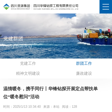
党建群团
Party Building
党建工作
群团工作
精神文明建设
廉政建设
温情暖冬，携手同行丨华锋钻探开展定点帮扶单
位“暖冬慰问”活动
时间：2025/1/13 10:34:40
来源：本站
阅读：
128