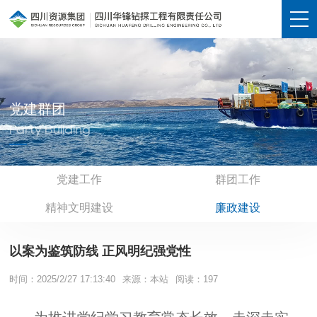
党建群团
Party Building
党建工作
群团工作
精神文明建设
廉政建设
以案为鉴筑防线 正风明纪强党性
时间：2025/2/27 17:13:40
来源：本站
阅读：
197