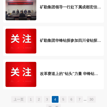
矿勘集团领导一行赴下属成都宏佳调
研指导 赋能钻探装备高质量发展
矿勘集团华锋钻探参加四川省钻探工
程第28届学术交流会
改革赛道上的“钻头”力量 华锋钻探
获四川省自然资源资产储备中心致谢
...
上一页
1
2
3
4
5
6
7
30