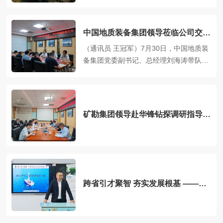
川省金属地质调查研究所（简称“四川省金
属所”）、四川华锋钻探工程有限责任公司
（简称“公司”）三方联合座谈会在公司三
中国地质装备集团领导莅临公司交流
楼会议室召开，公司党委副书记、总经理
座谈
（通讯员 王冠军）7月30日，中国地质装
段毅主持座谈会。杭州越昌科技…
备集团党委副书记、总经理刘海涛带队到
访华锋钻探公司，开展交流座谈。公司党
委书记、董事长孔卫开主持座谈会，公司
党委副书记、总经理段毅及相关部门负责
人参加座谈会。座谈会上，双方围绕行业
矿勘集团领导赴华锋钻探调研指导工
发展、装备制造、联合科研和项目申报
作
等…
跨省引才聚智 夯实发展根基 ——公
司赴陕甘高校开展校园招聘宣讲