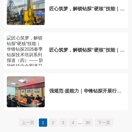
匠心筑梦，解锁钻探“硬核”技能｜华
锋钻探2026春季钻探技术培训系列
报道（三）—— 钻机模拟大比拼，
以赛促练砺精兵
匠心筑梦，解锁钻探“硬核”技能｜华
锋钻探2026春季钻探技术培训系列
报道（四）—— 阶段性结业会圆满
召开
强规范·提能力｜华锋钻探开展行文
与汇报材料规范化专项培训
...
上一页
1
2
3
4
30
下一页