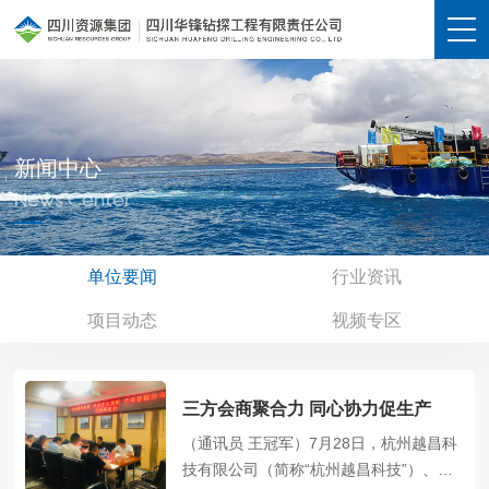
新闻中心
News Center
单位要闻
行业资讯
项目动态
视频专区
三方会商聚合力 同心协力促生产
（通讯员 王冠军）7月28日，杭州越昌科
技有限公司（简称“杭州越昌科技”）、四