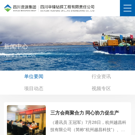
新闻中心
News Center
单位要闻
行业资讯
项目动态
视频专区
三方会商聚合力 同心协力促生产
（通讯员 王冠军）7月28日，杭州越昌科
技有限公司（简称“杭州越昌科技”）、四