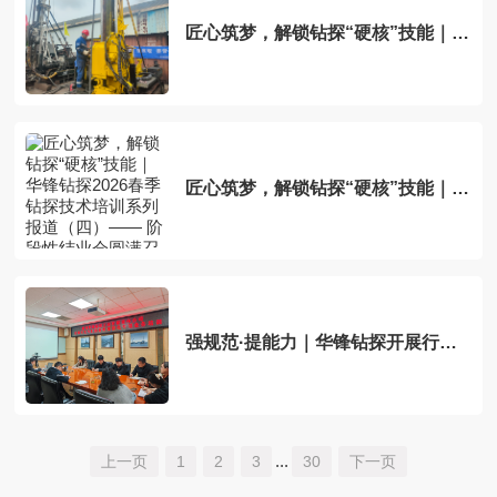
匠心筑梦，解锁钻探“硬核”技能｜华
锋钻探2026春季钻探技术培训系列
报道（三）—— 钻机模拟大比拼，
以赛促练砺精兵
匠心筑梦，解锁钻探“硬核”技能｜华
锋钻探2026春季钻探技术培训系列
报道（四）—— 阶段性结业会圆满
召开
强规范·提能力｜华锋钻探开展行文
与汇报材料规范化专项培训
...
上一页
1
2
3
30
下一页