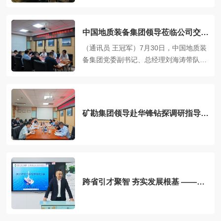
川省金属地质调查研究所（简称“四川省金
属所”）、四川华锋钻探工程有限责任公司
（简称“公司”）三方联合座谈会在公司三
中国地质装备集团领导莅临公司交流
楼会议室召开，公司党委副书记、总经理
座谈
（通讯员 王冠军）7月30日，中国地质装
段毅主持座谈会。杭州越昌科技…
备集团党委副书记、总经理刘海涛带队到
访华锋钻探公司，开展交流座谈。公司党
委书记、董事长孔卫开主持座谈会，公司
党委副书记、总经理段毅及相关部门负责
人参加座谈会。座谈会上，双方围绕行业
矿勘集团领导赴华锋钻探调研指导工
发展、装备制造、联合科研和项目申报
作
等…
跨省引才聚智 夯实发展根基 ——公
司赴陕甘高校开展校园招聘宣讲